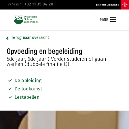
Overslaan
top
+32 11 35 04 20
VRAGEN?
en
navigation
naar
de
inhoud
MENU
gaan
Terug naar overzicht
Opvoeding en begeleiding
5de jaar, 6de jaar
( Verder studeren of gaan
werken (dubbele finaliteit))
De opleiding
De toekomst
Lestabellen