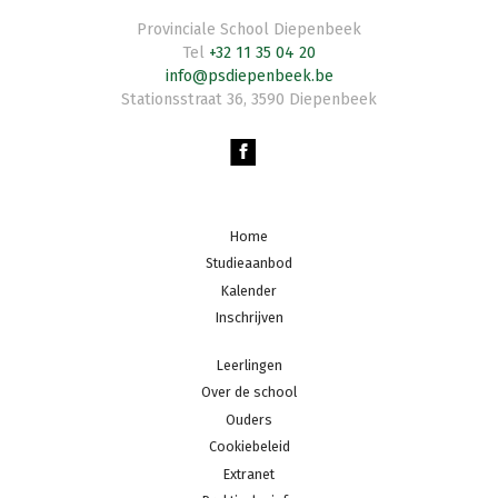
Provinciale School Diepenbeek
Tel
+32 11 35 04 20
info@psdiepenbeek.be
Stationsstraat 36
,
3590
Diepenbeek
Footer
Home
navigation
Studieaanbod
Kalender
Inschrijven
Footer
Leerlingen
midden
Over de school
Ouders
Cookiebeleid
Footer
Extranet
navigation