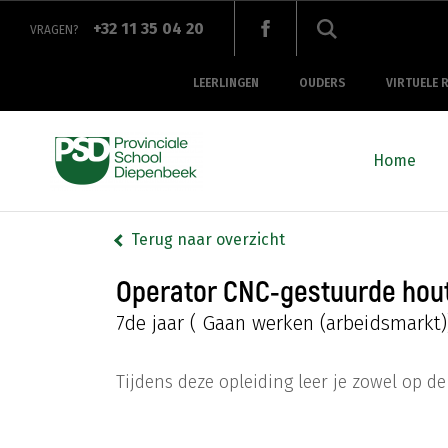
Overslaan
en
+32 11 35 04 20
VRAGEN?
naar
de
top
inhoud
navigation
LEERLINGEN
OUDERS
VIRTUELE 
gaan
Main
navigation
Home
Terug naar overzicht
Operator CNC-gestuurde hou
7de jaar
( Gaan werken (arbeidsmarkt)
Tijdens deze opleiding leer je zowel op de