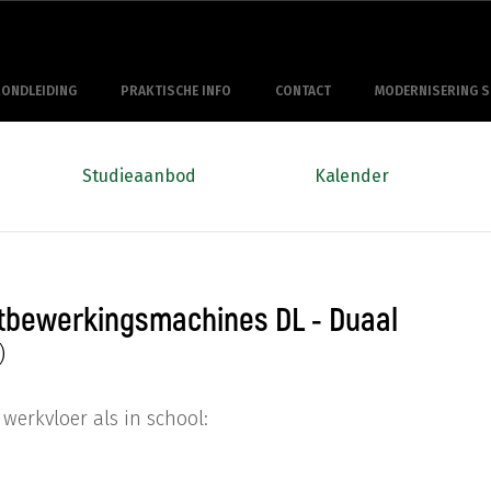
RONDLEIDING
PRAKTISCHE INFO
CONTACT
MODERNISERING S
Studieaanbod
Kalender
tbewerkingsmachines DL - Duaal
)
 werkvloer als in school: