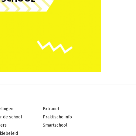
ter
Footer
rlingen
Extranet
dden
navigation
r de school
Praktische info
2
ers
Smartschool
kiebeleid