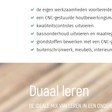
de eigen werkzaamheden voorbereid
een CNC-gestuurde houtbewerkingsmac
kwaliteitscontroles uitvoeren
basisonderhoud uitvoeren en maatreg
grondstoffen bewerken met een CNC-
buitenschrijnwerk, meubels, interieu
Duaal leren
DE IDEALE MIX VAN LEREN IN EEN ONDE