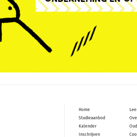
Footer
Foo
Home
Lee
navigation
mi
Studieaanbod
Ove
Kalender
Oud
Inschrijven
Coo